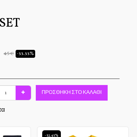
SET
45
€
-33.33%
ΠΡΟΣΘΉΚΗ ΣΤΟ ΚΑΛΆΘΙ
τα
-32.43%