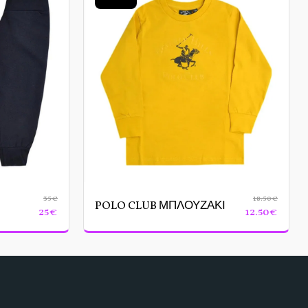
35
€
18.50
€
POLO CLUB ΜΠΛΟΥΖΑΚΙ
25
€
12.50
€
 ΣΕΛΊΔΑ
ΡΟΎΧΑ
ΚΟΡΙΤΣΙ
ΑΓΟΡΙ
ΤΙΚΆ ΠΑΚΈΤΑ
ΕΠΙΚΟΙΝΩΝΊΑ
ΣΧΕΤΙΚΑ