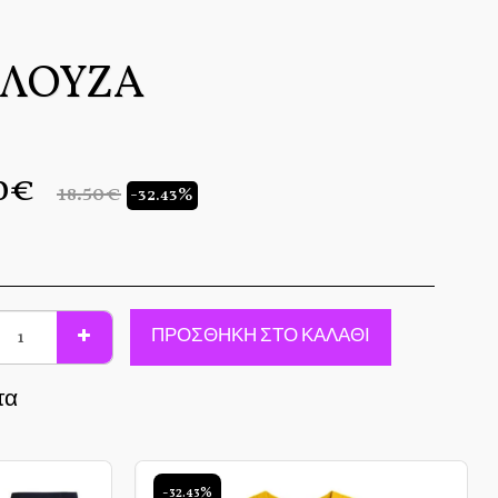
ΠΛΟΥΖΑ
0
€
18.50
€
-32.43%
ΠΡΟΣΘΉΚΗ ΣΤΟ ΚΑΛΆΘΙ
τα
-32.43%