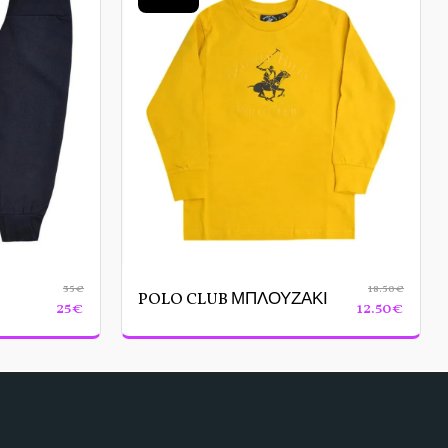
35
€
18.50
€
POLO CLUB ΜΠΛΟΥΖΑΚΙ
25
€
12.50
€
 ΣΕΛΊΔΑ
ΡΟΎΧΑ
ΚΟΡΙΤΣΙ
ΑΓΟΡΙ
ΤΙΚΆ ΠΑΚΈΤΑ
ΕΠΙΚΟΙΝΩΝΊΑ
ΣΧΕΤΙΚΑ