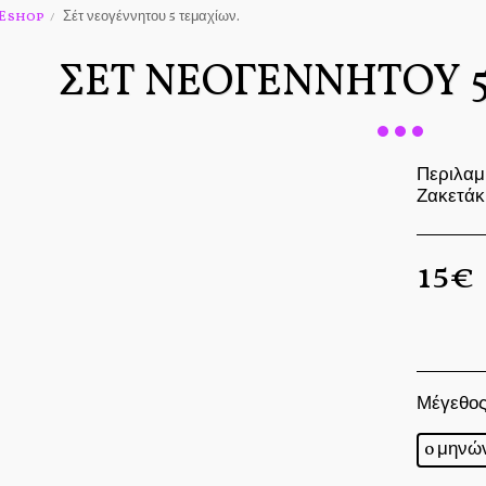
Eshop
Σέτ νεογέννητου 5 τεμαχίων.
ΣΈΤ ΝΕΟΓΈΝΝΗΤΟΥ 
Περιλαμ
Ζακετάκ
15
€
Μέγεθος
0 μηνώ