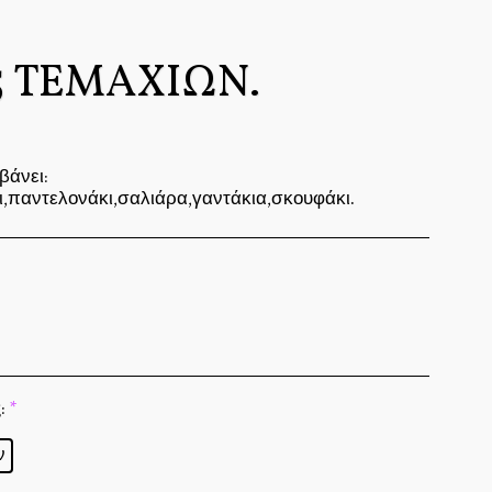
5 ΤΕΜΑΧΊΩΝ.
βάνει:
ι,παντελονάκι,σαλιάρα,γαντάκια,σκουφάκι.
:
*
ν