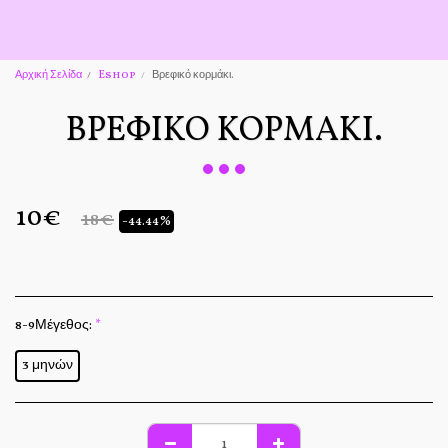
Αρχική Σελίδα
Eshop
Βρεφικό κορμάκι.
ΒΡΕΦΙΚΌ ΚΟΡΜΆΚΙ.
10
€
18
€
-44.44%
8-9Μέγεθος:
*
3 μηνών