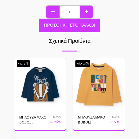
ΠΡΟΣΘΉΚΗ ΣΤΟ ΚΑΛΆΘΙ
Σχετικά Προϊόντα
-7.72%
-50.03%
12.95
€
15.95
€
ΜΠΛΟΥΖΑ ΜΑΚΟ
ΜΠΛΟΥΖΑ ΜΑΚΟ
11.95
€
7.97
€
BOBOLI
BOBOLI