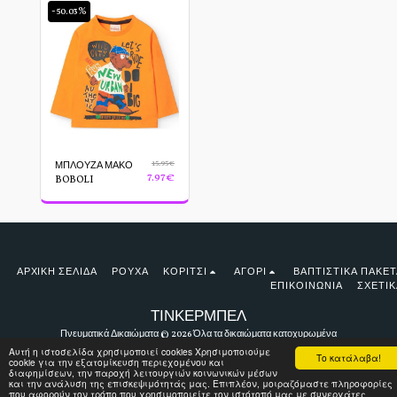
-50.03%
15.95
€
ΜΠΛΟΥΖΑ ΜΑΚΟ
7.97
€
BOBOLI
ΑΡΧΙΚΉ ΣΕΛΊΔΑ
ΡΟΎΧΑ
ΚΟΡΙΤΣΙ
ΑΓΟΡΙ
ΒΑΠΤΙΣΤΙΚΆ ΠΑΚΈΤ
ΕΠΙΚΟΙΝΩΝΊΑ
ΣΧΕΤΙΚ
ΤΙΝΚΕΡΜΠΕΛ
Πνευματικά Δικαιώματα © 2026 Όλα τα δικαιώματα κατοχυρωμένα
Αυτή η ιστοσελίδα χρησιμοποιεί cookies Χρησιμοποιούμε
Όροι Χρήσης
Το κατάλαβα!
cookie για την εξατομίκευση περιεχομένου και
διαφημίσεων, την παροχή λειτουργιών κοινωνικών μέσων
και την ανάλυση της επισκεψιμότητάς μας. Επιπλέον, μοιραζόμαστε πληροφορίες
που αφορούν τον τρόπο που χρησιμοποιείτε τον ιστότοπό μας με συνεργάτες