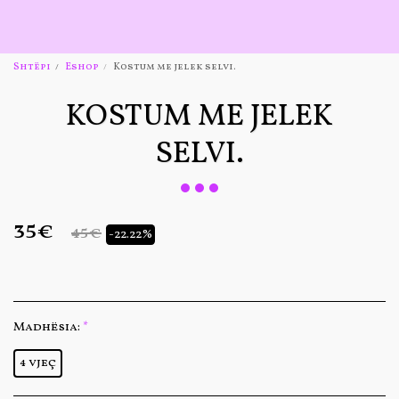
Shtëpi
Eshop
Kostum me jelek selvi.
KOSTUM ME JELEK
SELVI.
35
€
45
€
-22.22%
Madhësia:
*
4 vjeç