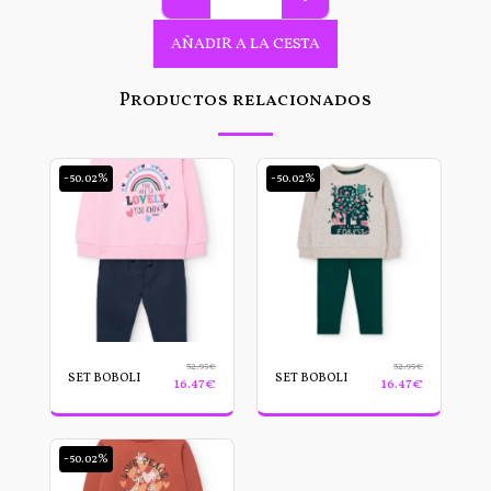
AÑADIR A LA CESTA
Productos relacionados
-50.02%
-50.02%
32.95
€
32.95
€
SET BOBOLI
SET BOBOLI
16.47
€
16.47
€
-50.02%