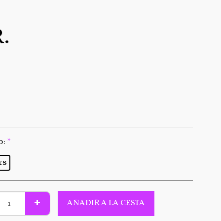
.
o:
*
es
AÑADIR A LA CESTA