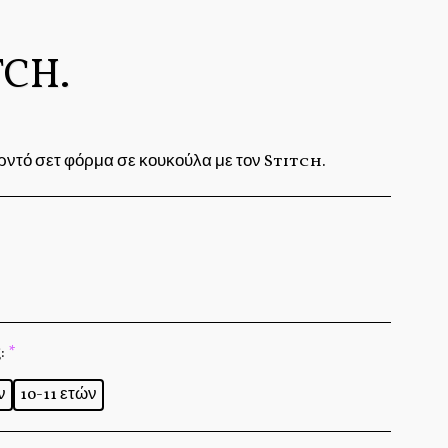
TCH.
ρντό σετ φόρμα σε κουκούλα με τον Stitch.
:
*
ν
10-11 ετών