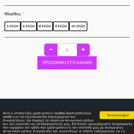
Μέγεθος:
*
3 ετών
6 ετών
8 ετών
9 ετών
10 ετών
ΠΡΟΣΘΉΚΗ ΣΤΟ ΚΑΛΆΘΙ
Αυτή η ιστοσελίδα χρησιμοποιεί cookies Χρησιμοποιούμε
Το κατάλαβα!
ΑΡΧΙΚΉ ΣΕΛΊΔΑ
ΡΟΎΧΑ
ΚΟΡΙΤΣΙ
ΑΓΟΡΙ
ΒΑΠΤΙΣΤΙΚΆ ΠΑΚΈΤ
cookie για την εξατομίκευση περιεχομένου και
ΕΠΙΚΟΙΝΩΝΊΑ
ΣΧΕΤΙΚ
διαφημίσεων, την παροχή λειτουργιών κοινωνικών μέσων
και την ανάλυση της επισκεψιμότητάς μας. Επιπλέον, μοιραζόμαστε πληροφορίες
που αφορούν τον τρόπο που χρησιμοποιείτε τον ιστότοπό μας με συνεργάτες
ΤΙΝΚΕΡΜΠΕΛ
κοινωνικών μέσων, διαφήμισης και αναλύσεων, οι οποίοι ενδεχομένως να τις